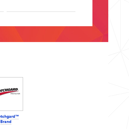
otchgard™
Brand