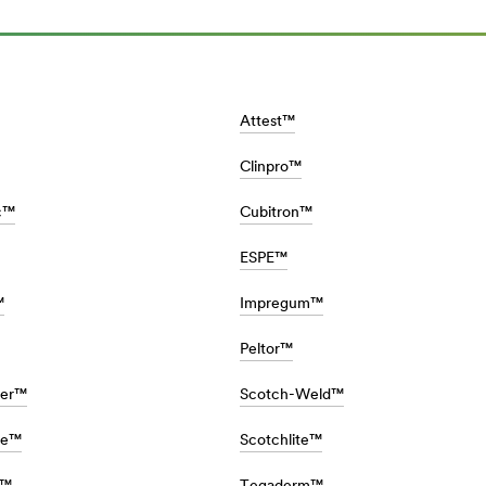
Attest™
Clinpro™
c™
Cubitron™
ESPE™
™
Impregum™
Peltor™
ter™
Scotch-Weld™
te™
Scotchlite™