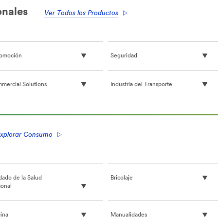
fácil
fácil
onales
de
de
Ver Todos los Productos
encontrar
encontrar
el
el
producto
producto
adecuado
adecuado
omoción
Seguridad
mercial Solutions
Industria del Transporte
xplorar Consumo
dado de la Salud
Bricolaje
sonal
cina
Manualidades