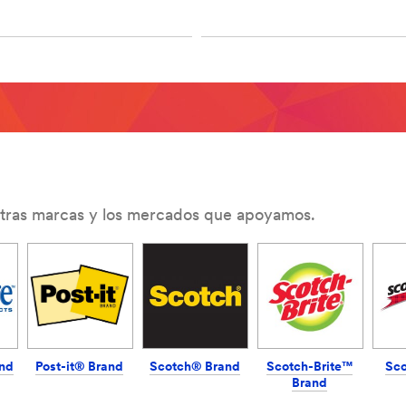
/pc/bathroom-
stras marcas y los mercados que apoyamos.
nd
Post-it® Brand
Scotch® Brand
Scotch-Brite™
Sc
Brand