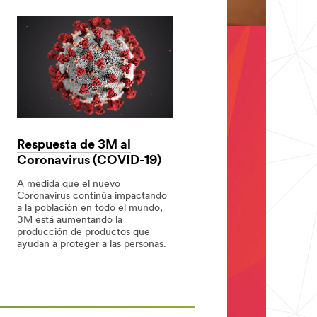
Respuesta de 3M al
Coronavirus (COVID-19)
A medida que el nuevo
Coronavirus continúa impactando
a la población en todo el mundo,
3M está aumentando la
producción de productos que
ayudan a proteger a las personas.
Respuesta
Respuesta
de
de
3M
3M
al
al
Coronavirus
Coronavirus
(COVID-
(COVID-