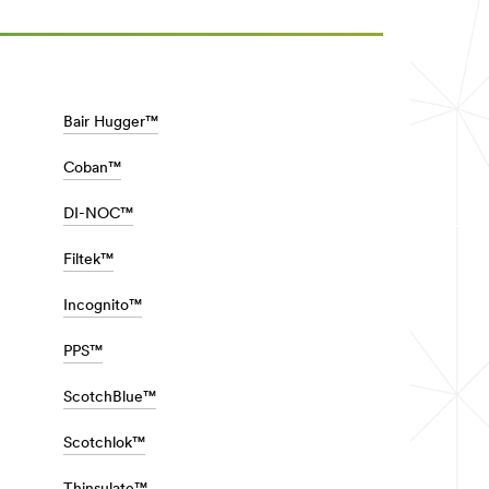
Bair Hugger™
Coban™
DI-NOC™
Filtek™
Incognito™
PPS™
ScotchBlue™
Scotchlok™