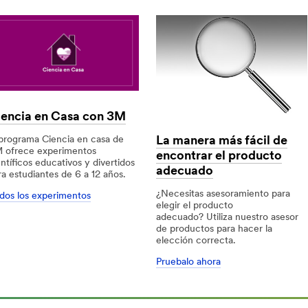
iencia en Casa con 3M
La manera más fácil de
 programa Ciencia en casa de
 ofrece experimentos
encontrar el producto
entíficos educativos y divertidos
adecuado
ra estudiantes de 6 a 12 años.
¿Necesitas asesoramiento para
dos los experimentos
elegir el producto
ncia
ncia
adecuado? Utiliza nuestro asesor
de productos para hacer la
sa
sa
elección correcta.
n
n
Pruebalo ahora
La
La
manera
manera
más
más