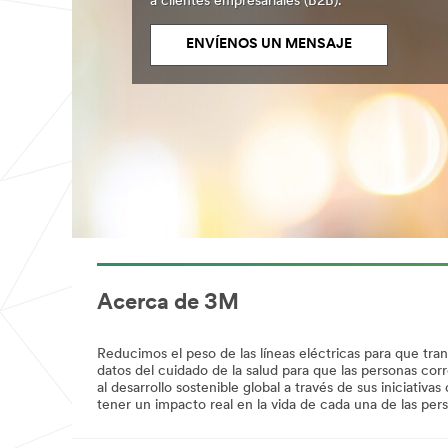
a clientes empresariales (B2B).
los
***
productos
url**
adecuados
ENVÍENOS UN MENSAJE
para
/3M/es_ES/construccion-
tu
electrica-
trabajo,
mantenimiento-
manualidades,
es/
proyectos
**Site
y
area
pasatiempos.
**
Quédate
HP-
con
Electronics-
los
DataCenter
productos
***
de
url**
la
/3M/es_ES/data-
marca
centre-
Scotch®.
Acerca de 3M
solutions-
Ver
es/
Todos
**Site
los
Reducimos el peso de las líneas eléctricas para que tr
area
Productos
datos del cuidado de la salud para que las personas cor
**
de
al desarrollo sostenible global a través de sus iniciat
HP-
Consumo
tener un impacto real en la vida de cada una de las pe
DesignConstruct-
**Site
DisenoArquiteconico
area
***
**