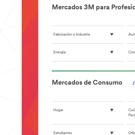
Mercados 3M para Profesi
Fabricación e Industria
Aut
Energía
Com
**Site
area
Mercados de Consumo
**
E
HP-
DesignConstruct-
ArchitecturalDesignProducts
***
url**
Hogar
Cui
Per
/3M/es_ES/architectural-
design-
es/
**Site
Estudiantes
Ofi