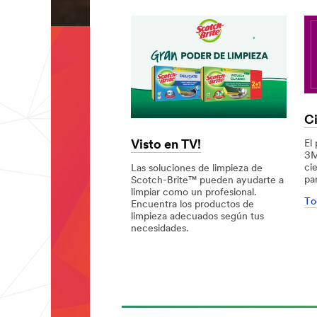
C
Visto en TV!
El
3M
ci
Las soluciones de limpieza de
pa
Scotch-Brite™ pueden ayudarte a
limpiar como un profesional.
To
Encuentra los productos de
limpieza adecuados según tus
Cie
Cie
necesidades.
en
en
Ca
Ca
Visto
Visto
co
co
en
en
3M
3M
TV!
TV!