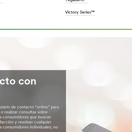
s™
Tegaderm™
Victory Series™
command-
cto con
ulario de contacto “online” para
o realizar consultas sobre
o a consumidores que buscan
sfacción y resolver cualquier
a consumidores individuales, no