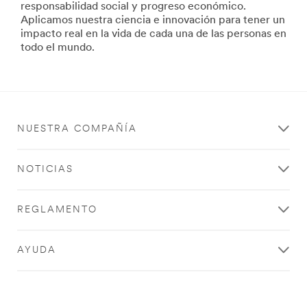
de
responsabilidad social y progreso económico.
url**
Consumo
Aplicamos nuestra ciencia e innovación para tener un
/3M/es_ES/servicios-
**Site
impacto real en la vida de cada una de las personas en
de-
area
todo el mundo.
energia-
**
es/
Consumer-
**Site
DIY
area
***
**
url**
HP-
/3M/es_ES/p/?
NUESTRA COMPAÑÍA
Electronics-
c/i/consumo/
PrivacyProtection
Bricolaje
***
NOTICIAS
Vea
url**
los
/3M/es_ES/filtros-
resultados
REGLAMENTO
privacidad/
de
**Site
una
area
tarea
AYUDA
**
bien
Filtracion
hecha
***
con
url**
los