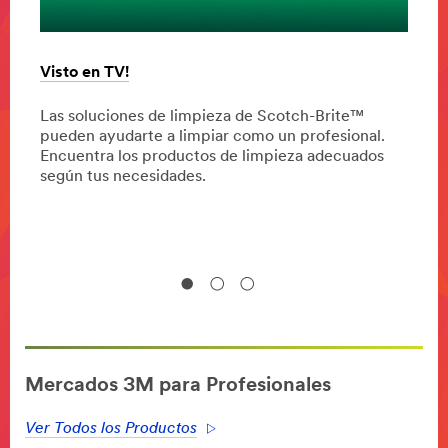
Cien
El pr
)
Visto en TV!
exper
para 
Las soluciones de limpieza de Scotch-Brite™
Todos
, 3M
pueden ayudarte a limpiar como un profesional.
 que
Encuentra los productos de limpieza adecuados
según tus necesidades.
Mercados 3M para Profesionales
Ver Todos los Productos