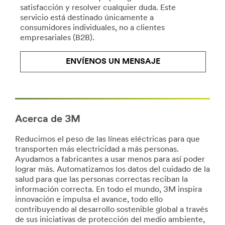
/3M/es_ES/data-
los
satisfacción y resolver cualquier duda. Este
centre-
productos
servicio está destinado únicamente a
solutions-
adecuados
consumidores individuales, no a clientes
es/
para
empresariales (B2B).
**Site
tu
area
trabajo,
ENVÍENOS UN MENSAJE
**
manualidades,
HP-
proyectos
DesignConstruct-
y
DisenoArquiteconico
pasatiempos.
***
Quédate
url**
con
Acerca de 3M
los
/3M/es_ES/window-
productos
Reducimos el peso de las líneas eléctricas para que
films-
de
transporten más electricidad a más personas.
es/
la
Ayudamos a fabricantes a usar menos para así poder
**Site
marca
lograr más. Automatizamos los datos del cuidado de la
area
Scotch®.
salud para que las personas correctas reciban la
**
Ver
información correcta. En todo el mundo, 3M inspira
HP-
Todos
innovación e impulsa el avance, todo ello
Energy-
los
contribuyendo al desarrollo sostenible global a través
ElectricalUtility
Productos
de sus iniciativas de protección del medio ambiente,
***