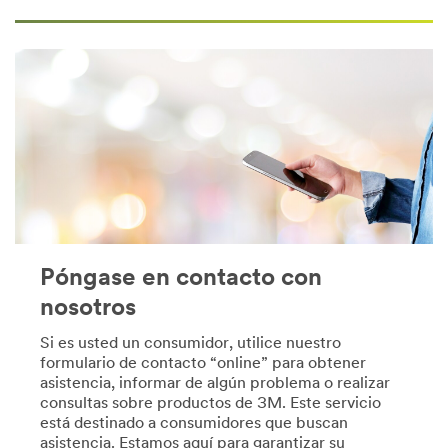
vehiculos-
**Site
es/
area
**Site
**
area
Construcciones
**
Electricas
DecoratingOrganizing-
y
CordOrganization
Mantenimiento
***
***
url**
url**
https://command.3m.com.es/3M/es_ES/command-
/3M/es_ES/construccion-
EU/
electrica-
**Site
mantenimiento-
area
es/
**
Póngase en contacto con
**Site
Consumer-
nosotros
area
Crafts
**
***
Si es usted un consumidor, utilice nuestro
HP-
url**
formulario de contacto “online” para obtener
Electronics-
/3M/es_ES/p/?
asistencia, informar de algún problema o realizar
DataCenter
c/i/consumo/
consultas sobre productos de 3M. Este servicio
***
Manualidades
está destinado a consumidores que buscan
url**
Todos
asistencia. Estamos aquí para garantizar su