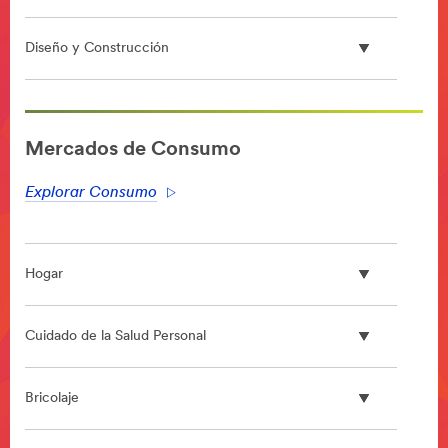
Diseño y Construcción
**Site
area
Mercados de Consumo
**
HP-
Explorar Consumo
DesignConstruct-
ArchitecturalDesignProducts
***
url**
Hogar
/3M/es_ES/architectural-
design-
es/
Cuidado de la Salud Personal
**Site
area
**
Bricolaje
Automotive-
AutoRepair