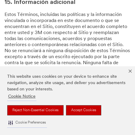
15. Información adicional
Estos Términos, incluidas las políticas y la información
vinculada o incorporada en este documento o que se
encuentran en el Sitio, constituyen el acuerdo completo
entre usted y 3M con respecto al Sitio y reemplazan
todas las comunicaciones, acuerdos y propuestas
anteriores o contemporáneas relacionadas con el Sitio.
No se renunciará a ninguna disposición de estos Términos
excepto a través de un escrito ejecutado por la parte
contra la que se solicita la renuncia. Ninguna falta de
ejercicio, ejercicio parcial o demora en el ejercicio de
cualquier derecho o recurso en virtud de estos Términos
This website uses cookies on your device to enhance site
operará como una renuncia o impedimento de cualquier
navigation, analyze site usage, and deliver you advertisements
derecho, recurso o condición. Si alguna disposición de
based on your interests.
estos Términos se considera inválida, ilegal o inaplicable,
Cookie Notice
la validez, legalidad y aplicabilidad de las disposiciones
restantes no se verán afectadas ni perjudicadas. No
Reject Non-Essential Cookies
Accept Cookies
puede ceder, transferir ni sublicenciar ninguno de sus
derechos u obligaciones en virtud de estos Términos sin
Cookie Preferences
nuestro consentimiento previo expreso por escrito. No
seremos responsables por el incumplimiento de cualquier