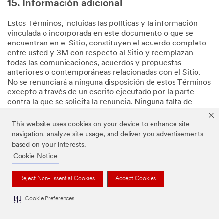
15. Información adicional
Estos Términos, incluidas las políticas y la información
vinculada o incorporada en este documento o que se
encuentran en el Sitio, constituyen el acuerdo completo
entre usted y 3M con respecto al Sitio y reemplazan
todas las comunicaciones, acuerdos y propuestas
anteriores o contemporáneas relacionadas con el Sitio.
No se renunciará a ninguna disposición de estos Términos
excepto a través de un escrito ejecutado por la parte
contra la que se solicita la renuncia. Ninguna falta de
ejercicio, ejercicio parcial o demora en el ejercicio de
cualquier derecho o recurso en virtud de estos Términos
This website uses cookies on your device to enhance site
operará como una renuncia o impedimento de cualquier
navigation, analyze site usage, and deliver you advertisements
derecho, recurso o condición. Si alguna disposición de
based on your interests.
estos Términos se considera inválida, ilegal o inaplicable,
Cookie Notice
la validez, legalidad y aplicabilidad de las disposiciones
restantes no se verán afectadas ni perjudicadas. No
Reject Non-Essential Cookies
Accept Cookies
puede ceder, transferir ni sublicenciar ninguno de sus
derechos u obligaciones en virtud de estos Términos sin
Cookie Preferences
nuestro consentimiento previo expreso por escrito. No
seremos responsables por el incumplimiento de cualquier