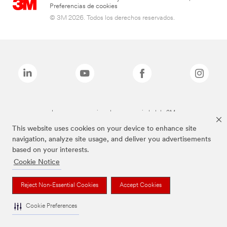
Preferencias de cookies
© 3M 2026. Todos los derechos reservados.
Las marcas mencionadas son propiedad de 3M
This website uses cookies on your device to enhance site
navigation, analyze site usage, and deliver you advertisements
based on your interests.
Cookie Notice
Reject Non-Essential Cookies
Accept Cookies
Cookie Preferences