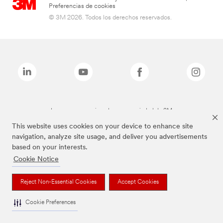
Preferencias de cookies
© 3M 2026. Todos los derechos reservados.
Las marcas mencionadas son propiedad de 3M
This website uses cookies on your device to enhance site
navigation, analyze site usage, and deliver you advertisements
based on your interests.
Cookie Notice
Reject Non-Essential Cookies
Accept Cookies
Cookie Preferences