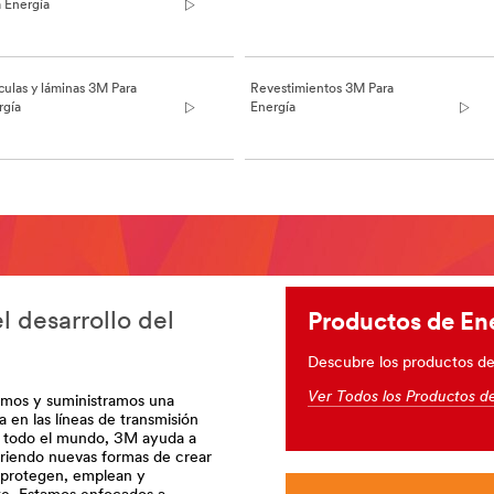
a Energía
culas y láminas 3M Para
Revestimientos 3M Para
rgía
Energía
 desarrollo del
Productos de En
Descubre los productos de
Ver Todos los Productos d
llamos y suministramos una
a en las líneas de transmisión
r todo el mundo, 3M ayuda a
briendo nuevas formas de crear
 protegen, emplean y