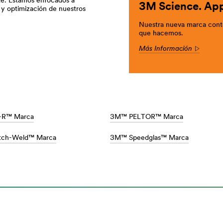
nte. Estamos enfocados a
3M Science. App
 y optimización de nuestros
Nuestra nueva marca conte
que hacemos.
Más Información
Arrow
-R™ Marca
3M™ PELTOR™ Marca
ch-Weld™ Marca
3M™ Speedglas™ Marca