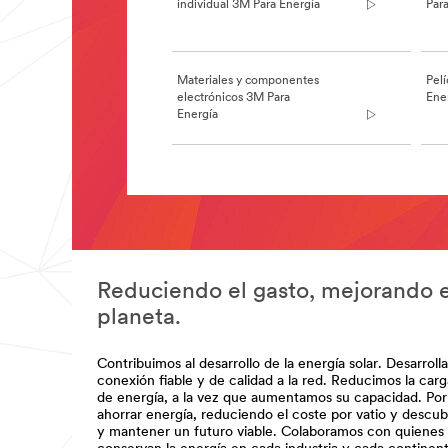
individual 3M Para Energía
Par
electrica-
mantenimiento-
es/
**Site
area
Materiales y componentes
Pelí
**
electrónicos 3M Para
Ene
Energy-
Energía
Electrical-
Utility
***
**Site
url**
area
Conservación
**
de
Energy-
la
Chemicals-
energía
and-
en
Advanced-
Reduciendo el gasto, mejorando el
Materials
los
planeta.
***
edificios
url**
/3M/es_ES/window-
/3M/es_ES/p/c/abrasivos/i/energia/
Contribuimos al desarrollo de la energía solar. Desarro
films-
**Site
conexión fiable y de calidad a la red. Reducimos la carg
es/ver-
area
de energía, a la vez que aumentamos su capacidad. Po
todas-
**
ahorrar energía, reduciendo el coste por vatio y descu
las-
ToolsEquipment_SiteArea
y mantener un futuro viable. Colaboramos con quienes
aplicaciones/ahorro-
***