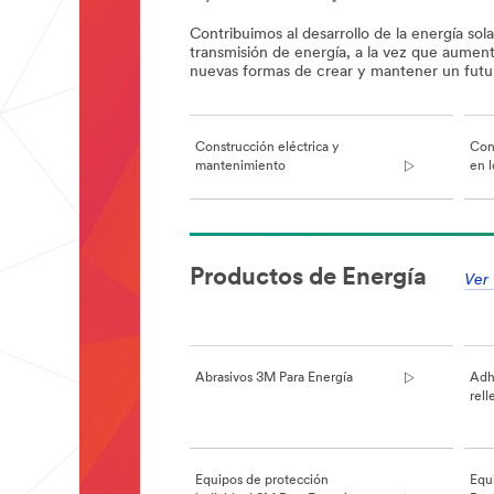
Contribuimos al desarrollo de la energía sol
transmisión de energía, a la vez que aumen
nuevas formas de crear y mantener un futur
Construcción eléctrica y
Con
mantenimiento
en l
**Site
area
Productos de Energía
**
Ver 
Energy-
Electrical-
Construction
***
url**
Abrasivos 3M Para Energía
Adhe
Construcción
rel
eléctrica
y
mantenimiento
Equipos de protección
Equ
/3M/es_ES/construccion-