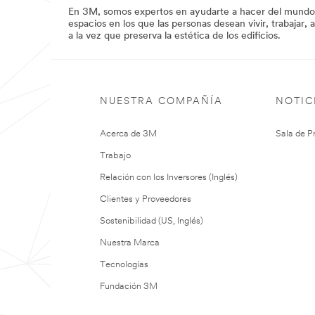
/3M/es_ES/p/c/materiales-
En 3M, somos expertos en ayudarte a hacer del mundo u
de-
espacios en los que las personas desean vivir, trabajar,
construccion/i/energia/
a la vez que preserva la estética de los edificios.
**Site
area
**
ElectronicMaterialsComponents_SiteArea
***
NUESTRA COMPAÑÍA
NOTIC
url**
/3M/es_ES/p/c/componentes-
Acerca de 3M
Sala de P
para-
electronica/i/energia/
Trabajo
**Site
area
Relación con los Inversores (Inglés)
**
FilmsFoils_SiteArea
Clientes y Proveedores
***
url**
Sostenibilidad (US, Inglés)
/3M/es_ES/p/c/laminas-
Nuestra Marca
vinilos-
y-
Tecnologías
filtros/i/energia/
Fundación 3M
**Site
area
**