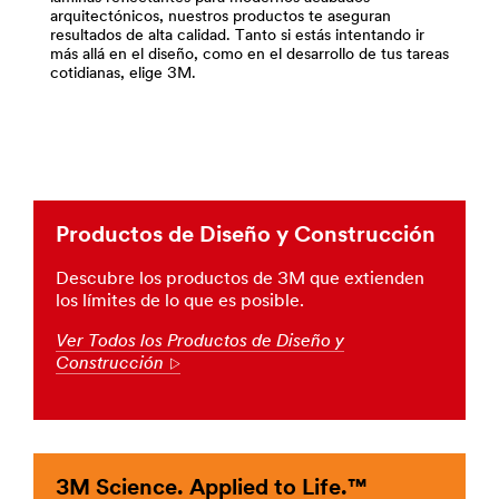
y-
arquitectónicos, nuestros productos te aseguran
construccion/
resultados de alta calidad. Tanto si estás intentando ir
**Site
más allá en el diseño, como en el desarrollo de tus tareas
area
cotidianas, elige 3M.
**
Construction_SiteArea
***
url**
/3M/es_ES/p/c/laminas-
vinilos-
Productos de Diseño y Construcción
y-
filtros/i/diseno-
Descubre los productos de 3M que extienden
y-
los límites de lo que es posible.
construccion/
**Site
Ver Todos los Productos de Diseño y
area
Construcción
Arrow
**
ConstructionCleaningSupplies_SiteArea
***
url**
/3M/es_ES/p/c/suministros-
3M Science. Applied to Life.™
de-