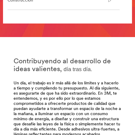
Construcción
**Site
area
**
DesignConst-
Abrasives
***
url**
Contribuyendo al desarrollo de
/3M/es_ES/p/c/abrasivos/i/diseno-
ideas valientes,
día tras día.
y-
construccion/
Un día, el trabajo es ir más allá de los límites y a hacerlo
**Site
a tiempo y cumpliendo tu presupuesto. Al día siguiente,
area
es asegurarte de que ha sido extraordinario. En 3M, te
**
entendemos, y es por ello por lo que estamos
DesignConst-
comprometidos a ofrecerte productos de calidad que
ArchitectureConstruction
puedan ayudarte a transformar un espacio de la noche a
la mañana, a iluminar un espacio con un consumo
***
mínimo de energía, a diseñar y construir una estructura
url**
que desafíe las leyes de la física o simplemente hacer tu
día a día más eficiente. Desde adhesivos ultra-fuertes, a
/3M/es_ES/p/c/adhesivos/i/diseno-
láminas reflectantes para modernos acabados