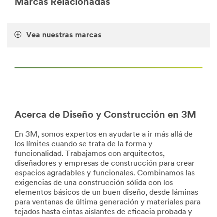
Marcas Relacionadas
***
url**
/3M/es_ES/p/c/cintas/i/diseno-
Vea nuestras marcas
y-
construccion/
**Site
area
**
DesignConst-
WireCable
***
Acerca de Diseño y Construcción en 3M
url**
/3M/es_ES/p/c/electricidad/i/diseno-
En 3M, somos expertos en ayudarte a ir más allá de
y-
los límites cuando se trata de la forma y
construccion/
funcionalidad. Trabajamos con arquitectos,
diseñadores y empresas de construcción para crear
espacios agradables y funcionales. Combinamos las
exigencias de una construcción sólida con los
elementos básicos de un buen diseño, desde láminas
para ventanas de última generación y materiales para
tejados hasta cintas aislantes de eficacia probada y