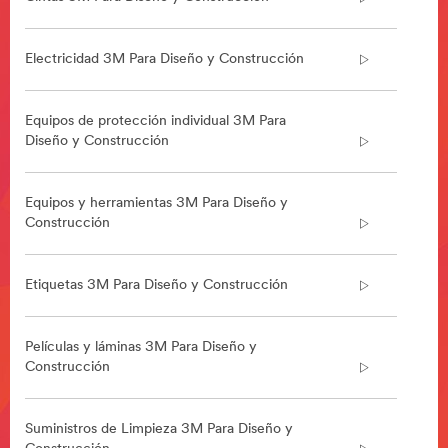
Construccion-
y-
Mejora-
Electricidad 3M Para Diseño y Construcción
del-
Hogar
***
Equipos de protección individual 3M Para
url**
Diseño y Construcción
Construcción
y
Mejora
Equipos y herramientas 3M Para Diseño y
del
Construcción
Hogar
/3M/es_ES/home-
Etiquetas 3M Para Diseño y Construcción
improvement-
eu/
Películas y láminas 3M Para Diseño y
Construcción
Suministros de Limpieza 3M Para Diseño y