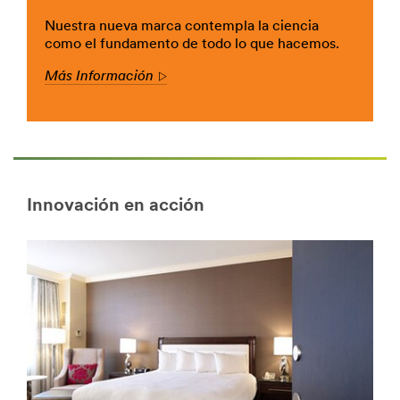
limpieza/i/diseno-
Nuestra nueva marca contempla la ciencia
y-
como el fundamento de todo lo que hacemos.
construccion/
**Site
Más Información
Arrow
area
**
ElectronicMaterials_SiteArea
***
url**
/3M/es_ES/p/c/equipos-
y-
Innovación en acción
herramientas/i/diseno-
y-
construccion/
**Site
area
**
Films_SiteArea
***
url**
/3M/es_ES/p/c/equipos-