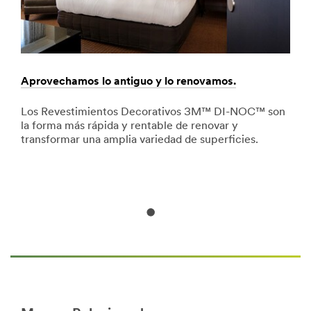
de-
proteccion-
individual/i/diseno-
y-
construccion/
**Site
Aprovechamos lo antiguo y lo renovamos.
San
area
**
on
Los Revestimientos Decorativos 3M™ DI-NOC™ son
Un e
SafetyProducts_SiteArea
ue
la forma más rápida y rentable de renovar y
Un l
***
es
transformar una amplia variedad de superficies.
un d
url**
trav
/3M/es_ES/p/c/etiquetas/i/diseno-
arq
y-
construccion/
**Site
area
**
Design-
Construction-
Tapes-
and-
Adhesives