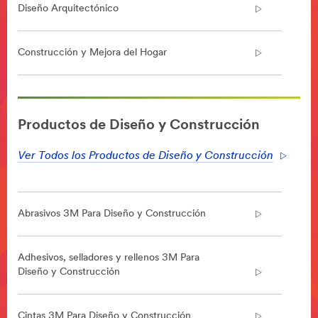
Diseño Arquitectónico
Construcción y Mejora del Hogar
**Site
area
Productos de Diseño y Construcción
**
DesignConst-
Ver Todos los Productos de Diseño y Construcción
ArchitecturalDesign
***
url**
Diseño
Abrasivos 3M Para Diseño y Construcción
Arquitectónico
/3M/es_ES/architectural-
design-
Adhesivos, selladores y rellenos 3M Para
es/
Diseño y Construcción
**Site
area
**
Cintas 3M Para Diseño y Construcción