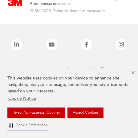
Preferencias de cookies
© 3M 2026. Todos los derechos reservados.
Las marcas mencionadas son propiedad de 3M
This website uses cookies on your device to enhance site
navigation, analyze site usage, and deliver you advertisements
based on your interests.
Cookie Notice
Reject Non-Essential Cookies
Accept Cookies
Cookie Preferences