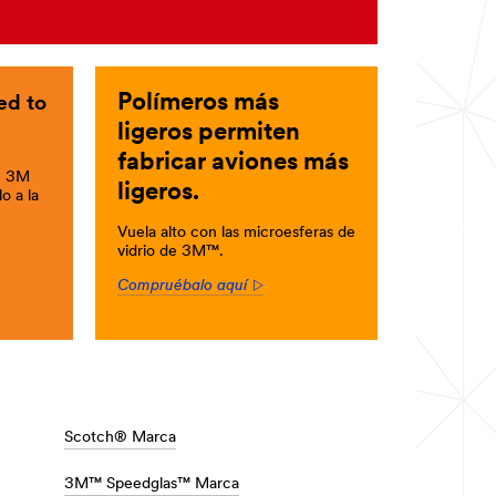
Polímeros más
ed to
ligeros permiten
fabricar aviones más
e 3M
ligeros.
o a la
Vuela alto con las microesferas de
vidrio de 3M™.
Compruébalo aquí
Arrow
Scotch® Marca
3M™ Speedglas™ Marca