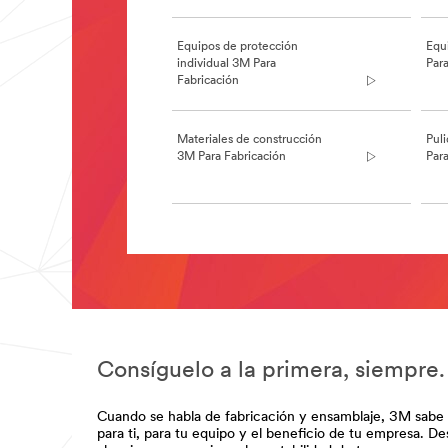
entrega
/3M/es_ES/packaging-
Equipos de protección
Equ
solutions-
individual 3M Para
Para
es/
Fabricación
**Site
area
**
Manufacturing-
Materiales de construcción
Pul
DesignandSpecialtyMaterials
3M Para Fabricación
Para
***
url**
Metalurgia
/3M/es_ES/metalworking-
**Site
es/
area
**Site
**
area
Mfg-
**
Abrasives
Filtracion
***
de
url**
agua
Consíguelo a la primera, siempre.
/3M/es_ES/p/c/abrasivos/i/fabricacion/
industrial
**Site
***
area
url**
Cuando se habla de fabricación y ensamblaje, 3M sabe qu
**
para ti, para tu equipo y el beneficio de tu empresa. D
#
Mfg-