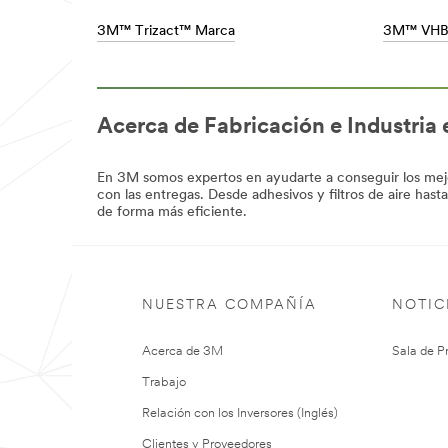
**Site
area
/3M/es_ES/p/c/equipos-
3M™ Trizact™ Marca
3M™ VHB
**
de-
Manufacturing-
proteccion-
PaperandPrint
individual/i/fabricacion/
***
**Site
url**
area
Soluciones
Acerca de Fabricación e Industria
**
de
ManufacturingEquipment_SiteArea
***
cintas
url**
En 3M somos expertos en ayudarte a conseguir los mejore
y
con las entregas. Desde adhesivos y filtros de aire hast
adhesivos
/3M/es_ES/p/c/equipos-
de forma más eficiente.
y-
/3M/es_ES/union-
herramientas/i/fabricacion/
y-
**Site
montaje/
area
**
NUESTRA COMPAÑÍA
NOTIC
ManufacturingLabels_SiteArea
***
url**
Acerca de 3M
Sala de P
/3M/es_ES/p/c/etiquetas/i/fabricacion/
Trabajo
**Site
area
Relación con los Inversores (Inglés)
**
ManufacturingFiltration_SiteArea
Clientes y Proveedores