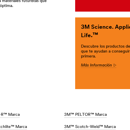
a materiales futuristas que
óptima.
3M
Science. Appli
.™
Life
Descubre los productos d
que te ayudan a conseguirl
primera.
Más Información
Arrow
/
-R™ Marca
3M™ PELTOR™ Marca
chlite™ Marca
3M™ Scotch-Weld™ Marca