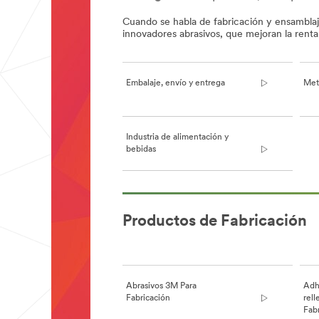
Cuando se habla de fabricación y ensamblaje
innovadores abrasivos, que mejoran la renta
Embalaje, envío y entrega
Met
Industria de alimentación y
bebidas
**Site
area
Productos de Fabricación
**
Manufacturing-
Appliance
***
url**
Embalaje,
Abrasivos 3M Para
Adhe
envío
Fabricación
rel
Fab
y