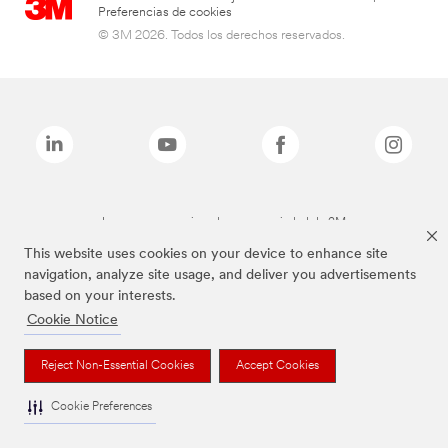
Preferencias de cookies
© 3M 2026. Todos los derechos reservados.
Las marcas mencionadas son propiedad de 3M
This website uses cookies on your device to enhance site
navigation, analyze site usage, and deliver you advertisements
based on your interests.
Cookie Notice
Reject Non-Essential Cookies
Accept Cookies
Cookie Preferences