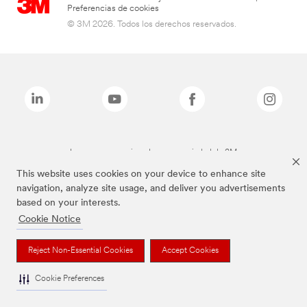
Preferencias de cookies
© 3M 2026. Todos los derechos reservados.
Las marcas mencionadas son propiedad de 3M
This website uses cookies on your device to enhance site
navigation, analyze site usage, and deliver you advertisements
based on your interests.
Cookie Notice
Reject Non-Essential Cookies
Accept Cookies
Cookie Preferences