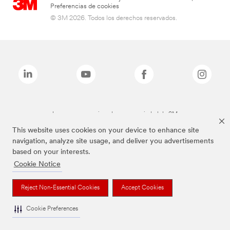
Preferencias de cookies
© 3M 2026. Todos los derechos reservados.
Las marcas mencionadas son propiedad de 3M
This website uses cookies on your device to enhance site
navigation, analyze site usage, and deliver you advertisements
based on your interests.
Cookie Notice
Reject Non-Essential Cookies
Accept Cookies
Cookie Preferences