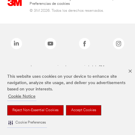
Preferencias de cookies
© 3M 2026. Todos los derechos reservados.
Las marcas mencionadas son propiedad de 3M
This website uses cookies on your device to enhance site
navigation, analyze site usage, and deliver you advertisements
based on your interests.
Cookie Notice
Reject Non-Essential Cookies
Accept Cookies
Cookie Preferences