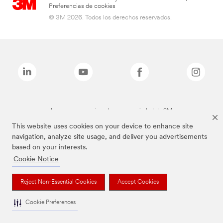
Preferencias de cookies
© 3M 2026. Todos los derechos reservados.
Las marcas mencionadas son propiedad de 3M
This website uses cookies on your device to enhance site
navigation, analyze site usage, and deliver you advertisements
based on your interests.
Cookie Notice
Reject Non-Essential Cookies
Accept Cookies
Cookie Preferences