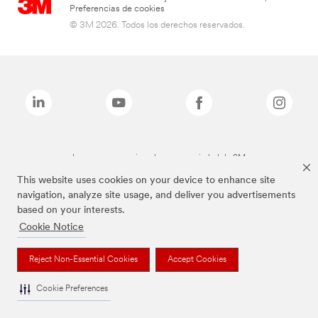
Preferencias de cookies
© 3M 2026. Todos los derechos reservados.
Las marcas mencionadas son propiedad de 3M
This website uses cookies on your device to enhance site
navigation, analyze site usage, and deliver you advertisements
based on your interests.
Cookie Notice
Reject Non-Essential Cookies
Accept Cookies
Cookie Preferences