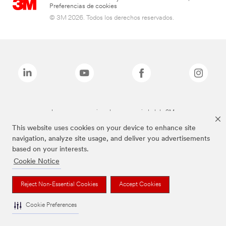
Preferencias de cookies
© 3M 2026. Todos los derechos reservados.
Las marcas mencionadas son propiedad de 3M
This website uses cookies on your device to enhance site
navigation, analyze site usage, and deliver you advertisements
based on your interests.
Cookie Notice
Reject Non-Essential Cookies
Accept Cookies
Cookie Preferences