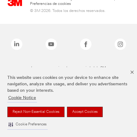
Preferencias de cookies
© 3M 2026. Todos los derechos reservados.
Las marcas mencionadas son propiedad de 3M
This website uses cookies on your device to enhance site
navigation, analyze site usage, and deliver you advertisements
based on your interests.
Cookie Notice
Reject Non-Essential Cookies
Accept Cookies
Cookie Preferences