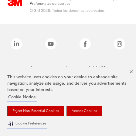
Preferencias de cookies
© 3M 2026. Todos los derechos reservados.
Las marcas mencionadas son propiedad de 3M
This website uses cookies on your device to enhance site
navigation, analyze site usage, and deliver you advertisements
based on your interests.
Cookie Notice
Reject Non-Essential Cookies
Accept Cookies
Cookie Preferences