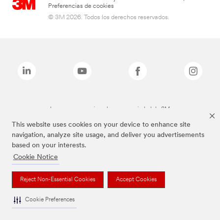
Preferencias de cookies
© 3M 2026. Todos los derechos reservados.
Las marcas mencionadas son propiedad de 3M
This website uses cookies on your device to enhance site
navigation, analyze site usage, and deliver you advertisements
based on your interests.
Cookie Notice
Reject Non-Essential Cookies
Accept Cookies
Cookie Preferences