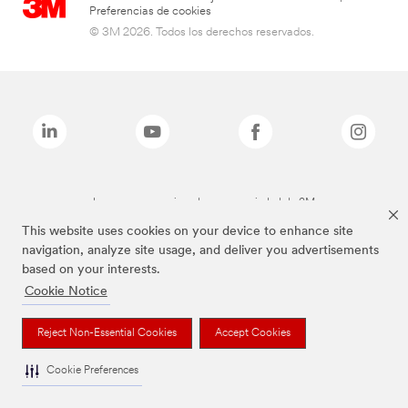
Preferencias de cookies
© 3M 2026. Todos los derechos reservados.
Las marcas mencionadas son propiedad de 3M
This website uses cookies on your device to enhance site
navigation, analyze site usage, and deliver you advertisements
based on your interests.
Cookie Notice
Reject Non-Essential Cookies
Accept Cookies
Cookie Preferences