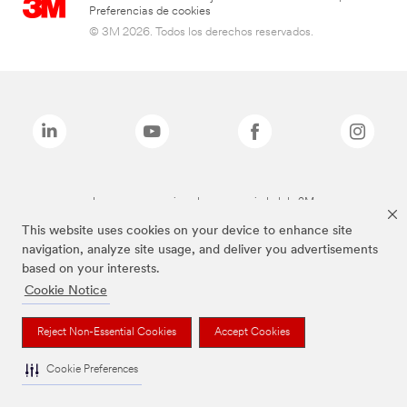
Preferencias de cookies
© 3M 2026. Todos los derechos reservados.
Las marcas mencionadas son propiedad de 3M
This website uses cookies on your device to enhance site
navigation, analyze site usage, and deliver you advertisements
based on your interests.
Cookie Notice
Reject Non-Essential Cookies
Accept Cookies
Cookie Preferences