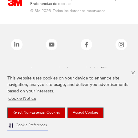
Preferencias de cookies
© 3M 2026. Todos los derechos reservados.
Las marcas mencionadas son propiedad de 3M
This website uses cookies on your device to enhance site
navigation, analyze site usage, and deliver you advertisements
based on your interests.
Cookie Notice
Reject Non-Essential Cookies
Accept Cookies
Cookie Preferences