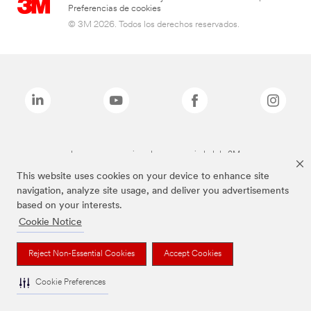
Preferencias de cookies
© 3M 2026. Todos los derechos reservados.
Las marcas mencionadas son propiedad de 3M
This website uses cookies on your device to enhance site
navigation, analyze site usage, and deliver you advertisements
based on your interests.
Cookie Notice
Reject Non-Essential Cookies
Accept Cookies
Cookie Preferences