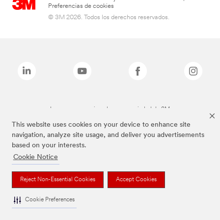
Preferencias de cookies
© 3M 2026. Todos los derechos reservados.
Las marcas mencionadas son propiedad de 3M
This website uses cookies on your device to enhance site
navigation, analyze site usage, and deliver you advertisements
based on your interests.
Cookie Notice
Reject Non-Essential Cookies
Accept Cookies
Cookie Preferences