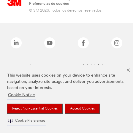
Preferencias de cookies
© 3M 2026. Todos los derechos reservados.
Las marcas mencionadas son propiedad de 3M
This website uses cookies on your device to enhance site
navigation, analyze site usage, and deliver you advertisements
based on your interests.
Cookie Notice
Reject Non-Essential Cookies
Accept Cookies
Cookie Preferences