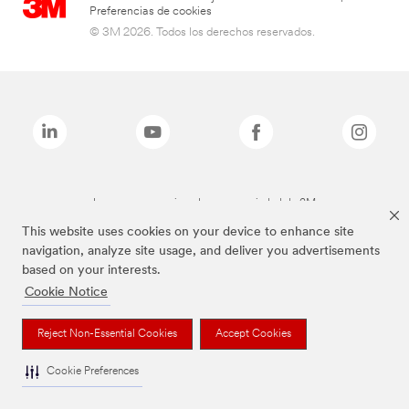
Preferencias de cookies
© 3M 2026. Todos los derechos reservados.
Las marcas mencionadas son propiedad de 3M
This website uses cookies on your device to enhance site
navigation, analyze site usage, and deliver you advertisements
based on your interests.
Cookie Notice
Reject Non-Essential Cookies
Accept Cookies
Cookie Preferences