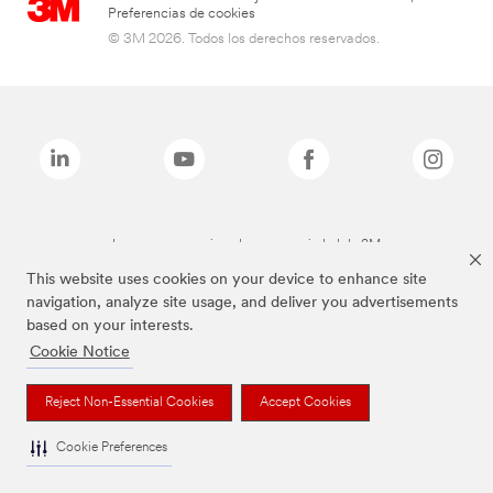
Preferencias de cookies
© 3M 2026. Todos los derechos reservados.
Las marcas mencionadas son propiedad de 3M
This website uses cookies on your device to enhance site
navigation, analyze site usage, and deliver you advertisements
based on your interests.
Cookie Notice
Reject Non-Essential Cookies
Accept Cookies
Cookie Preferences