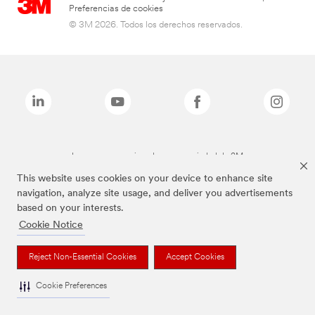
Preferencias de cookies
© 3M 2026. Todos los derechos reservados.
Las marcas mencionadas son propiedad de 3M
This website uses cookies on your device to enhance site
navigation, analyze site usage, and deliver you advertisements
based on your interests.
Cookie Notice
Reject Non-Essential Cookies
Accept Cookies
Cookie Preferences