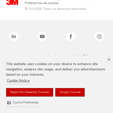
Preferencias de cookies
© 3M 2026. Todos los derechos reservados.
Las marcas mencionadas son propiedad de 3M
This website uses cookies on your device to enhance site
navigation, analyze site usage, and deliver you advertisements
based on your interests.
Cookie Notice
Reject Non-Essential Cookies
Accept Cookies
Cookie Preferences