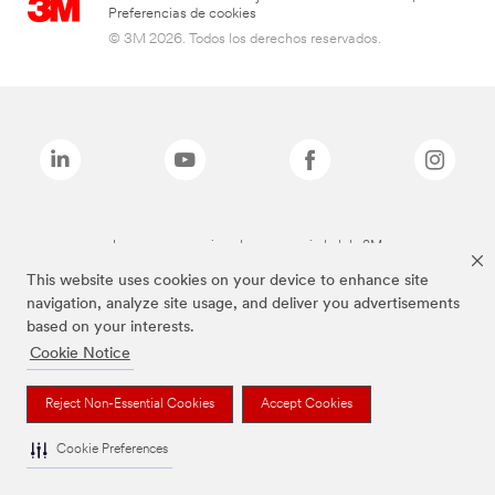
Preferencias de cookies
© 3M 2026. Todos los derechos reservados.
Las marcas mencionadas son propiedad de 3M
This website uses cookies on your device to enhance site
navigation, analyze site usage, and deliver you advertisements
based on your interests.
Cookie Notice
Reject Non-Essential Cookies
Accept Cookies
Cookie Preferences