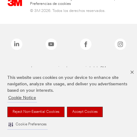
Preferencias de cookies
© 3M 2026. Todos los derechos reservados.
Las marcas mencionadas son propiedad de 3M
This website uses cookies on your device to enhance site
navigation, analyze site usage, and deliver you advertisements
based on your interests.
Cookie Notice
Reject Non-Essential Cookies
Accept Cookies
Cookie Preferences