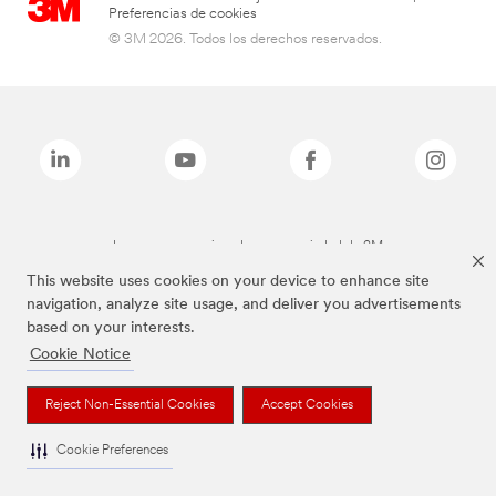
Preferencias de cookies
© 3M 2026. Todos los derechos reservados.
Las marcas mencionadas son propiedad de 3M
This website uses cookies on your device to enhance site
navigation, analyze site usage, and deliver you advertisements
based on your interests.
Cookie Notice
Reject Non-Essential Cookies
Accept Cookies
Cookie Preferences