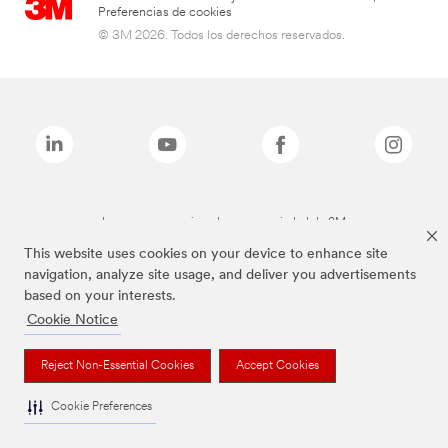
Preferencias de cookies
© 3M 2026. Todos los derechos reservados.
Las marcas mencionadas son propiedad de 3M
This website uses cookies on your device to enhance site
navigation, analyze site usage, and deliver you advertisements
based on your interests.
Cookie Notice
Reject Non-Essential Cookies
Accept Cookies
Cookie Preferences