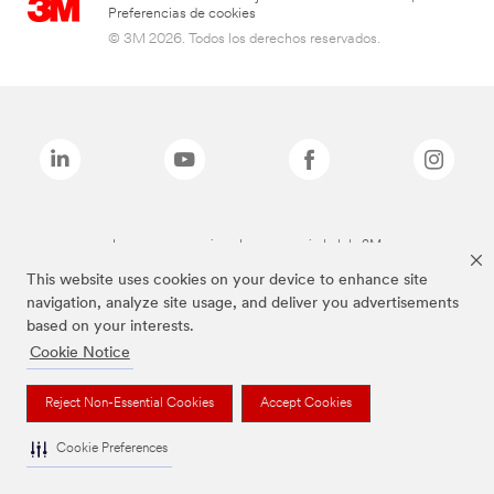
Preferencias de cookies
© 3M 2026. Todos los derechos reservados.
Las marcas mencionadas son propiedad de 3M
This website uses cookies on your device to enhance site
navigation, analyze site usage, and deliver you advertisements
based on your interests.
Cookie Notice
Reject Non-Essential Cookies
Accept Cookies
Cookie Preferences