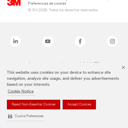
Preferencias de cookies
© 3M 2026. Todos los derechos reservados.
Las marcas mencionadas son propiedad de 3M
This website uses cookies on your device to enhance site
navigation, analyze site usage, and deliver you advertisements
based on your interests.
Cookie Notice
Reject Non-Essential Cookies
Accept Cookies
Cookie Preferences