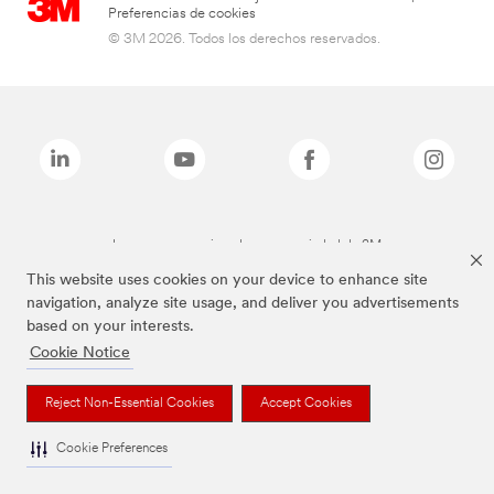
Preferencias de cookies
© 3M 2026. Todos los derechos reservados.
Las marcas mencionadas son propiedad de 3M
This website uses cookies on your device to enhance site
navigation, analyze site usage, and deliver you advertisements
based on your interests.
Cookie Notice
Reject Non-Essential Cookies
Accept Cookies
Cookie Preferences