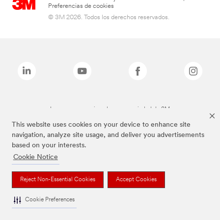
Preferencias de cookies
© 3M 2026. Todos los derechos reservados.
Las marcas mencionadas son propiedad de 3M
This website uses cookies on your device to enhance site
navigation, analyze site usage, and deliver you advertisements
based on your interests.
Cookie Notice
Reject Non-Essential Cookies
Accept Cookies
Cookie Preferences