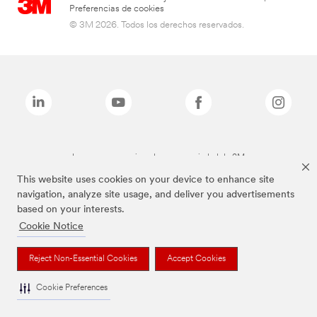
Preferencias de cookies
© 3M 2026. Todos los derechos reservados.
Las marcas mencionadas son propiedad de 3M
This website uses cookies on your device to enhance site
navigation, analyze site usage, and deliver you advertisements
based on your interests.
Cookie Notice
Reject Non-Essential Cookies
Accept Cookies
Cookie Preferences