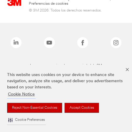
Preferencias de cookies
© 3M 2026. Todos los derechos reservados.
Las marcas mencionadas son propiedad de 3M
This website uses cookies on your device to enhance site
navigation, analyze site usage, and deliver you advertisements
based on your interests.
Cookie Notice
Reject Non-Essential Cookies
Accept Cookies
Cookie Preferences