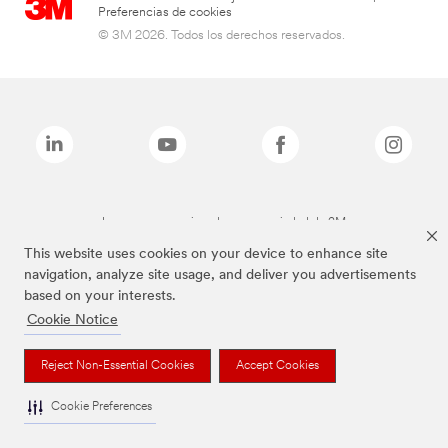
Preferencias de cookies
© 3M 2026. Todos los derechos reservados.
Las marcas mencionadas son propiedad de 3M
This website uses cookies on your device to enhance site
navigation, analyze site usage, and deliver you advertisements
based on your interests.
Cookie Notice
Reject Non-Essential Cookies
Accept Cookies
Cookie Preferences