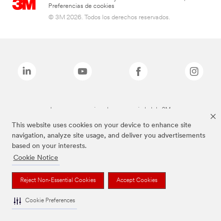
Preferencias de cookies
© 3M 2026. Todos los derechos reservados.
Las marcas mencionadas son propiedad de 3M
This website uses cookies on your device to enhance site
navigation, analyze site usage, and deliver you advertisements
based on your interests.
Cookie Notice
Reject Non-Essential Cookies
Accept Cookies
Cookie Preferences