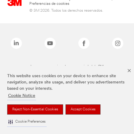
Preferencias de cookies
© 3M 2026. Todos los derechos reservados.
Las marcas mencionadas son propiedad de 3M
This website uses cookies on your device to enhance site
navigation, analyze site usage, and deliver you advertisements
based on your interests.
Cookie Notice
Reject Non-Essential Cookies
Accept Cookies
Cookie Preferences