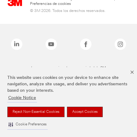
Preferencias de cookies
© 3M 2026. Todos los derechos reservados.
Las marcas mencionadas son propiedad de 3M
This website uses cookies on your device to enhance site
navigation, analyze site usage, and deliver you advertisements
based on your interests.
Cookie Notice
Reject Non-Essential Cookies
Accept Cookies
Cookie Preferences