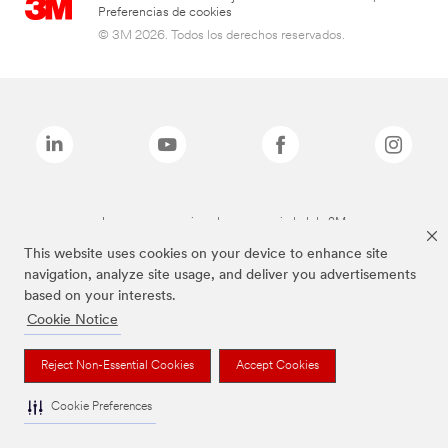
Preferencias de cookies
© 3M 2026. Todos los derechos reservados.
Las marcas mencionadas son propiedad de 3M
This website uses cookies on your device to enhance site
navigation, analyze site usage, and deliver you advertisements
based on your interests.
Cookie Notice
Reject Non-Essential Cookies
Accept Cookies
Cookie Preferences