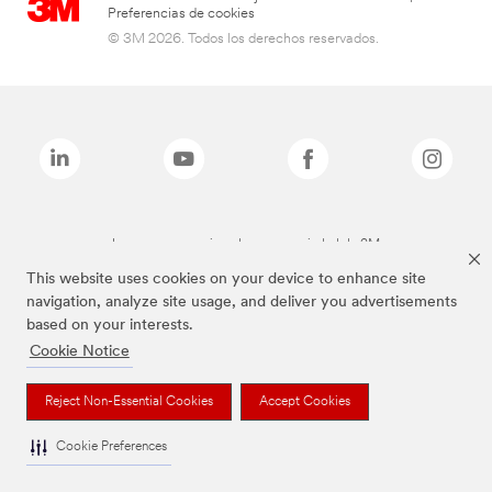
Preferencias de cookies
© 3M 2026. Todos los derechos reservados.
Las marcas mencionadas son propiedad de 3M
This website uses cookies on your device to enhance site
navigation, analyze site usage, and deliver you advertisements
based on your interests.
Cookie Notice
Reject Non-Essential Cookies
Accept Cookies
Cookie Preferences