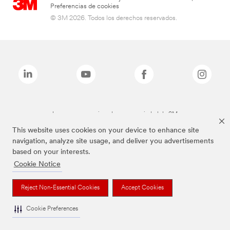
Preferencias de cookies
© 3M 2026. Todos los derechos reservados.
Las marcas mencionadas son propiedad de 3M
This website uses cookies on your device to enhance site
navigation, analyze site usage, and deliver you advertisements
based on your interests.
Cookie Notice
Reject Non-Essential Cookies
Accept Cookies
Cookie Preferences