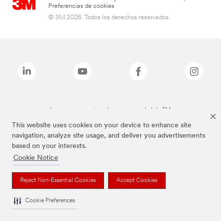
Preferencias de cookies
© 3M 2026. Todos los derechos reservados.
Las marcas mencionadas son propiedad de 3M
This website uses cookies on your device to enhance site
navigation, analyze site usage, and deliver you advertisements
based on your interests.
Cookie Notice
Reject Non-Essential Cookies
Accept Cookies
Cookie Preferences