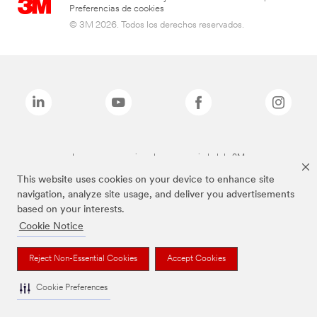
Preferencias de cookies
© 3M 2026. Todos los derechos reservados.
Las marcas mencionadas son propiedad de 3M
This website uses cookies on your device to enhance site
navigation, analyze site usage, and deliver you advertisements
based on your interests.
Cookie Notice
Reject Non-Essential Cookies
Accept Cookies
Cookie Preferences