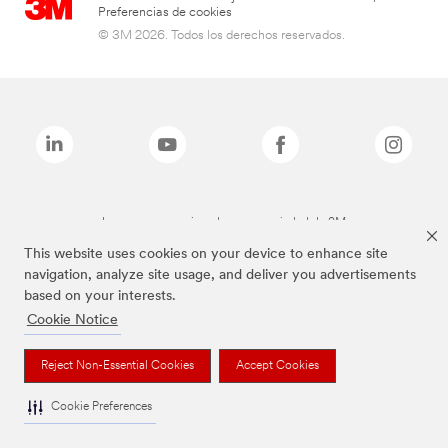
Preferencias de cookies
© 3M 2026. Todos los derechos reservados.
Las marcas mencionadas son propiedad de 3M
This website uses cookies on your device to enhance site
navigation, analyze site usage, and deliver you advertisements
based on your interests.
Cookie Notice
Reject Non-Essential Cookies
Accept Cookies
Cookie Preferences